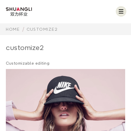
Togg
navig
HOME
CUSTOMIZE2
customize2
Customizable editing